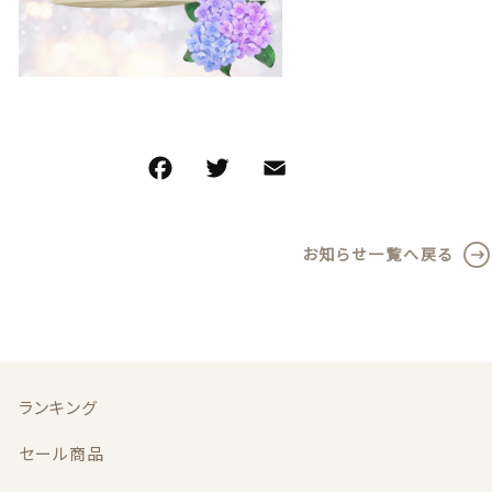
在庫あり
セール
夏
並び順
秋
春
夏
冬
ネックレス
お知らせ一覧へ戻る
ノンホールピアス
秋
冬
ブレスレット
ランキング
ネックレス
ノンホールピアス
セール商品