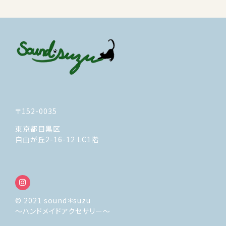
セール商品
新着商品
商品一覧
最近チェックした商品
〒152-0035
注文履歴
東京都目黒区
ご利用ガイド
自由が丘2-16-12 LC1階
当店について
ブログ
© 2021 sound＊suzu
～ハンドメイドアクセサリー～
よくある質問