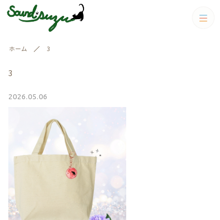
カテゴリー
ホーム
3
絞り込み検索
すべて
3
親カテゴリー
イヤリング.ピアス
2026.05.06
イヤリング.ピアス
キーホルダー
キーホルダー
子カテゴリー
ピアス.イヤリング
価格帯
雑貨
～
ピアス.イヤリング
雑貨
春
その他