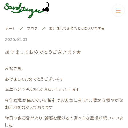
カテゴリー
ホーム
ブログ
あけましておめでとうございます★
絞り込み検索
すべて
2026.01.03
親カテゴリー
あけましておめでとうございます★
イヤリング.ピアス
イヤリング.ピアス
キーホルダー
みなさま。
キーホルダー
子カテゴリー
あけましておめでとうございます
ピアス.イヤリング
本年もどうぞよろしくおねがいいたします
価格帯
今年は私が住んでいる柏市はお天気に恵まれ、暖かな穏やかな
雑貨
お正月をむかえております
～
ピアス.イヤリング
雑貨
昨日の夜初雪があり、朝窓を開けると真っ白な屋根が続いていま
春
その他
した