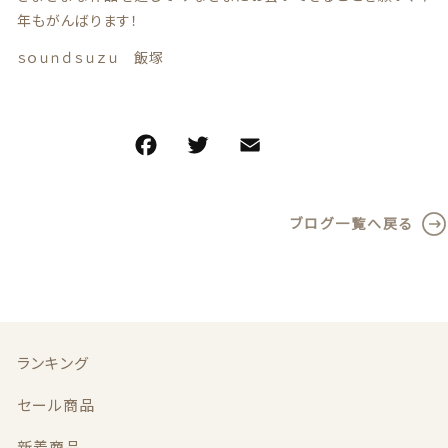
セール商品
年もがんばります！
ｓｏｕｎｄｓｕｚｕ 飯塚
新着商品
商品一覧
最近チェックした商品
ブログ一覧へ戻る
注文履歴
ご利用ガイド
当店について
ランキング
ブログ
セール商品
よくある質問
新着商品