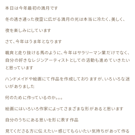
在庫あり
セール
夏
本日は今年最初の満月です
冬の透き通った夜空に広がる満月の光は本当に冷たく、美しく、
並び順
秋
春
夏
夜を楽しみにしています
冬
さて、今年はうま年となります
颯爽と走り抜ける馬のように、今年はサラリーマン業だけでなく、
ネックレス
自分の好きなレジンアーティストとしての活動も進めていきたい
と思っています
ノンホールピアス
秋
冬
ハンドメイドや絵画にて作品を作成しておりますが、いろいろな迷
いがありました
ブレスレット
何のために作っているのか。。。
絵画にはいろいろ作家によってさまざまな形があると思います
自分のうちにある思いを形に表す作品
ネックレス
ノンホールピアス
見てくださる方に伝えたい・感じてもらいたい気持ちがあって作る