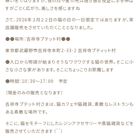
寒い冬ではりますが、夜の月や星の光は透き通る夜空に手を伸ば
在庫あり
セール
夏
すがごとく広がり、美しさを感じますね
さて、2026年２月２２日の猫の日の一日限定ではありますが、実
並び順
秋
店舗販売をさせていただくこととなりました。
春
夏
●●場所：吉祥寺プテット村●●
冬
東京都武蔵野市吉祥寺本町2-33-2 吉祥寺プティット村
ネックレス
●入口から物語が始まりそうなワクワクする猫の世界。そこに小
さな小さな家があります。そこにちょっこりお邪魔します
ノンホールピアス
秋
冬
●時間：10：30～17：00 予定
ブレスレット
（現金のみの販売となります）
吉祥寺プテット村さまは、猫カフェや猫雑貨、素敵なレストランも
ある素敵な場所です。
そこに、猫をモチーフにしたレジンアクセサリーや黒猫雑貨などを
ネックレス
ノンホールピアス
販売させていただきます（＾＾）