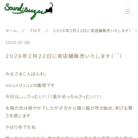
カテゴリー
ホーム
ブログ
２０２６年２月２２日に実店舗販売いたします（＾＾）
絞り込み検索
すべて
2026.01.08
親カテゴリー
２０２６年２月２２日に実店舗販売いたします（＾＾）
イヤリング.ピアス
イヤリング.ピアス
キーホルダー
みなさまこんばんわ。
キーホルダー
子カテゴリー
ｓｏｕｎｄｓｕｚの飯塚です
ピアス.イヤリング
今日は。。。さっむい！！！！風がめっちゃさっむい！！！
価格帯
太陽の光は穏やかでしたが夕方から強い風が吹き始め、刺さる寒
雑貨
さを感じます
～
ピアス.イヤリング
雑貨
やはり冬ですね
春
その他